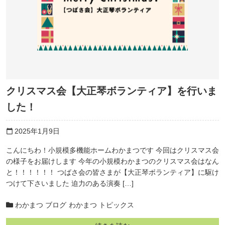
クリスマス会【大正琴ボランティア】を行いま
した！
2025年1月9日
calendar_today
こんにちわ！小規模多機能ホームわかまつです 今回はクリスマス会
の様子をお届けします 今年の小規模わかまつのクリスマス会はなん
と！！！！！！ つばさ会の皆さまが【大正琴ボランティア】に駆け
つけて下さいました 迫力のある演奏 […]
わかまつ ブログ
わかまつ トピックス