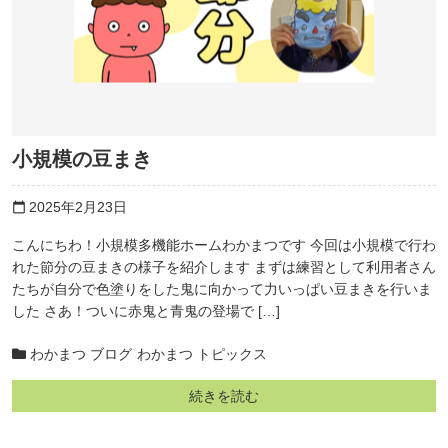
小規模の豆まき
2025年2月23日
calendar_today
こんにちわ！小規模多機能ホームわかまつです 今回は小規模で行わ
れた節分の豆まきの様子を紹介します まずは練習として利用者さん
たちが自分で色塗りをした鬼に向かって力いっぱい豆まきを行いま
した さあ！ついに赤鬼と青鬼の登場で […]
わかまつ ブログ
わかまつ トピックス
続きを読む