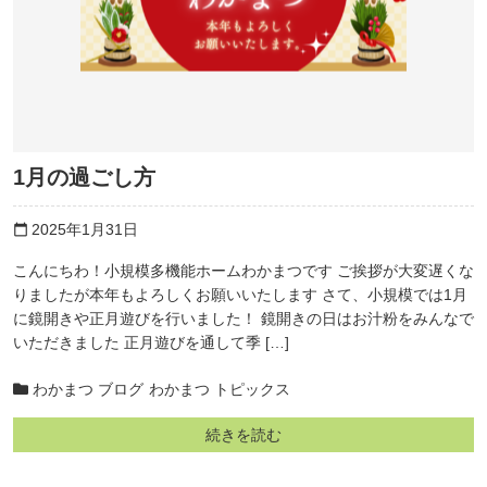
1月の過ごし方
2025年1月31日
calendar_today
こんにちわ！小規模多機能ホームわかまつです ご挨拶が大変遅くな
りましたが本年もよろしくお願いいたします さて、小規模では1月
に鏡開きや正月遊びを行いました！ 鏡開きの日はお汁粉をみんなで
いただきました 正月遊びを通して季 […]
わかまつ ブログ
わかまつ トピックス
続きを読む