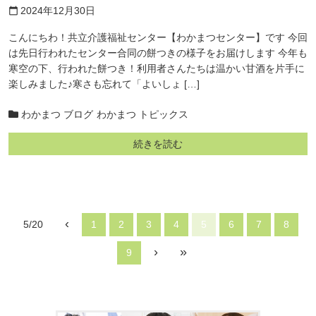
2024年12月30日
calendar_today
こんにちわ！共立介護福祉センター【わかまつセンター】です 今回
は先日行われたセンター合同の餅つきの様子をお届けします 今年も
寒空の下、行われた餅つき！利用者さんたちは温かい甘酒を片手に
楽しみました♪寒さも忘れて「よいしょ […]
わかまつ ブログ
わかまつ トピックス
続きを読む
‹
5/20
1
2
3
4
5
6
7
8
›
»
9