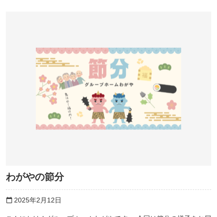
わがやの節分
2025年2月12日
calendar_today