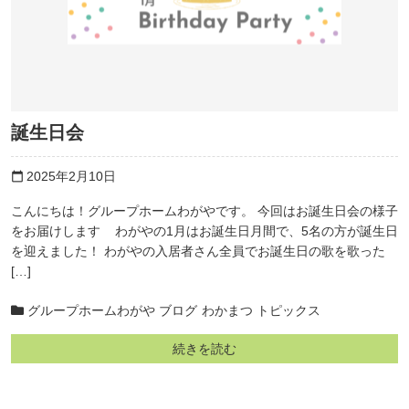
誕生日会
2025年2月10日
calendar_today
こんにちは！グループホームわがやです。 今回はお誕生日会の様子
をお届けします わがやの1月はお誕生日月間で、5名の方が誕生日
を迎えました！ わがやの入居者さん全員でお誕生日の歌を歌った
[…]
グループホームわがや ブログ
わかまつ トピックス
続きを読む