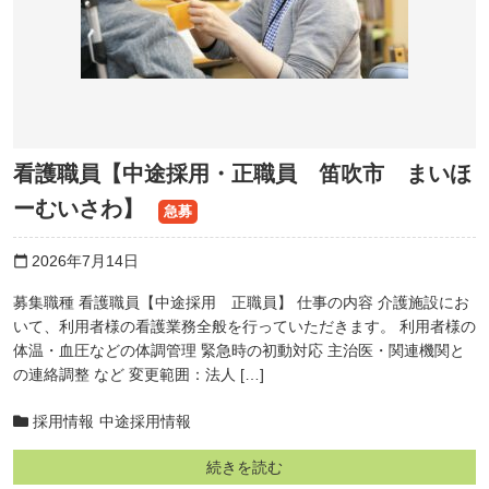
看護職員【中途採用・正職員 笛吹市 まいほ
ーむいさわ】
急募
2026年7月14日
calendar_today
募集職種 看護職員【中途採用 正職員】 仕事の内容 介護施設にお
いて、利用者様の看護業務全般を行っていただきます。 利用者様の
体温・血圧などの体調管理 緊急時の初動対応 主治医・関連機関と
の連絡調整 など 変更範囲：法人 […]
採用情報
中途採用情報
続きを読む