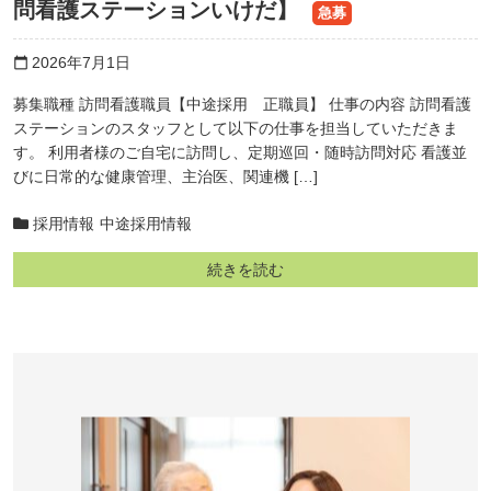
問看護ステーションいけだ】
急募
2026年7月1日
calendar_today
募集職種 訪問看護職員【中途採用 正職員】 仕事の内容 訪問看護
ステーションのスタッフとして以下の仕事を担当していただきま
す。 利用者様のご自宅に訪問し、定期巡回・随時訪問対応 看護並
びに日常的な健康管理、主治医、関連機 […]
採用情報
中途採用情報
続きを読む