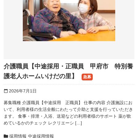
介護職員【中途採用・正職員 甲府市 特別養
護老人ホームいけだの里】
急募
2026年7月1日
calendar_today
募集職種 介護職員【中途採用 正職員】 仕事の内容 介護施設にお
いて、利用者様の生活全般にわたって介助と支援を行っていただき
ます。 食事・排泄・入浴、送迎などの利用者様のサポート 薬が飲
めているかのチェック レクリエーシ […]
採用情報
中途採用情報