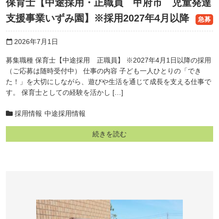
保育士【中途採用・正職員 甲府市 児童発達
支援事業いずみ園】※採用2027年4月以降
急募
2026年7月1日
calendar_today
募集職種 保育士【中途採用 正職員】 ※2027年4月1日以降の採用
（ご応募は随時受付中） 仕事の内容 子ども一人ひとりの「でき
た！」を大切にしながら、遊びや生活を通じて成長を支える仕事で
す。 保育士としての経験を活かし […]
採用情報
中途採用情報
続きを読む