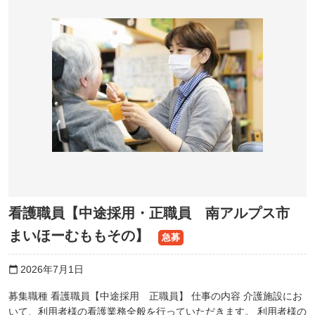
看護職員【中途採用・正職員 南アルプス市
まいほーむももその】
急募
2026年7月1日
calendar_today
募集職種 看護職員【中途採用 正職員】 仕事の内容 介護施設にお
いて、利用者様の看護業務全般を行っていただきます。 利用者様の