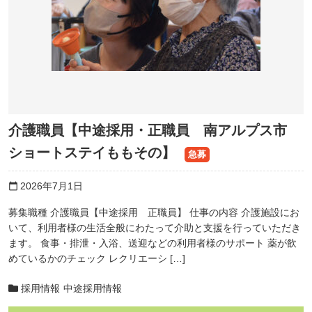
介護職員【中途採用・正職員 南アルプス市
ショートステイももその】
急募
2026年7月1日
calendar_today
募集職種 介護職員【中途採用 正職員】 仕事の内容 介護施設にお
いて、利用者様の生活全般にわたって介助と支援を行っていただき
ます。 食事・排泄・入浴、送迎などの利用者様のサポート 薬が飲
めているかのチェック レクリエーシ […]
採用情報
中途採用情報