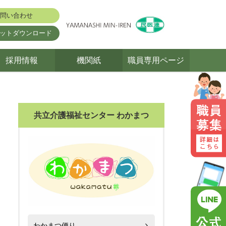
問い合わせ
ットダウンロード
採用情報
機関紙
職員専用ページ
共立介護福祉センター わかまつ
わかまつ便り