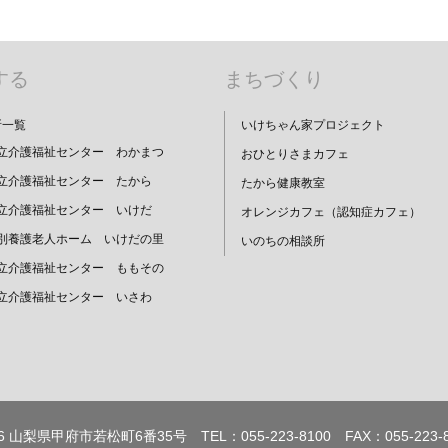
する
まちづくり
所一覧
いけちゃん家プロジェクト
立介護福祉センター わかまつ
おひとりさまカフェ
立介護福祉センター たから
たから健康教室
立介護福祉センター いけだ
オレンジカフェ（認知症カフェ）
別養護老人ホーム いけだの里
いのちの相談所
立介護福祉センター ももその
立介護福祉センター いさわ
66 山梨県甲府市若松町6番35号 TEL：055-223-8100 FAX：055-223-8