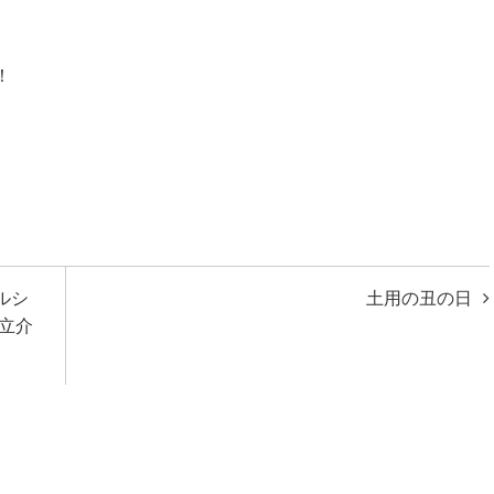
！
ルシ
土用の丑の日
立介