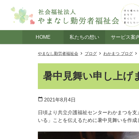
HOME
私たちの想い
サービス案
やまなし勤労者福祉会
ブログ
わかまつ ブログ
暑中見舞い申し上げ
calendar_today
2021年8月4日
日頃より共立介護福祉センターわかまつを支
いる」ことを伝えるために暑中見舞いを作成