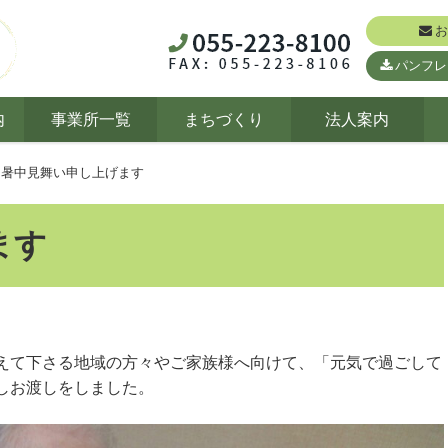
お
パンフレ
内
事業所一覧
まちづくり
法人案内
暑中見舞い申し上げます
ます
えて下さる地域の方々やご家族様へ向けて、「元気で過ごして
しお渡しをしました。