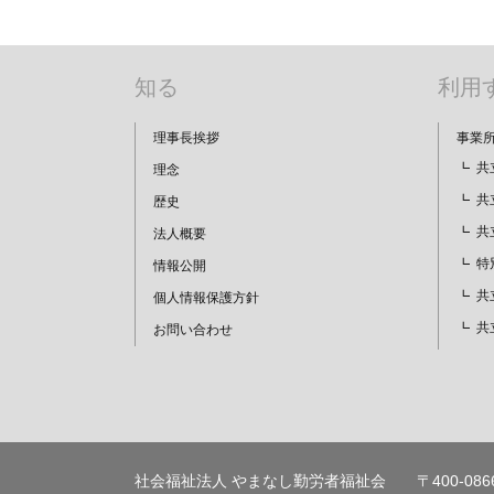
ー
シ
ョ
知る
利用
ン
理事長挨拶
事業
共
理念
共
歴史
共
法人概要
特
情報公開
共
個人情報保護方針
共
お問い合わせ
社会福祉法人 やまなし勤労者福祉会
〒400-08