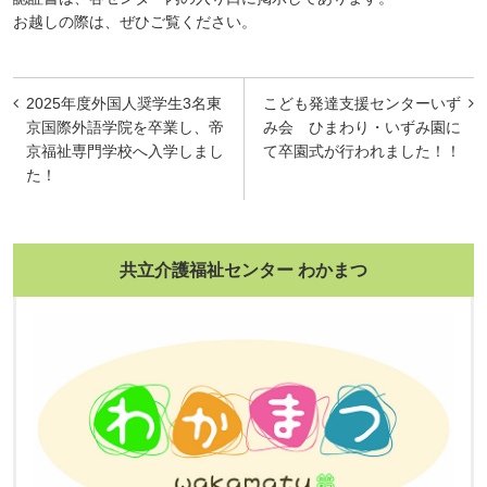
お越しの際は、ぜひご覧ください。
投
2025年度外国人奨学生3名東
こども発達支援センターいず
稿
京国際外語学院を卒業し、帝
み会 ひまわり・いずみ園に
京福祉専門学校へ入学しまし
て卒園式が行われました！！
ナ
た！
ビ
ゲ
ー
共立介護福祉センター わかまつ
シ
ョ
ン