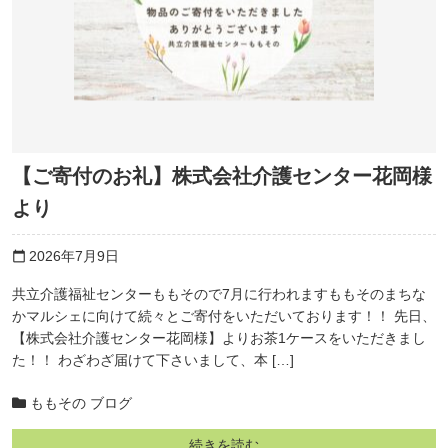
【ご寄付のお礼】株式会社介護センター花岡様
より
2026年7月9日
calendar_today
共立介護福祉センターももそので7月に行われますももそのまちな
かマルシェに向けて続々とご寄付をいただいております！！ 先日、
【株式会社介護センター花岡様】よりお茶1ケースをいただきまし
た！！ わざわざ届けて下さいまして、本 […]
ももその ブログ
続きを読む