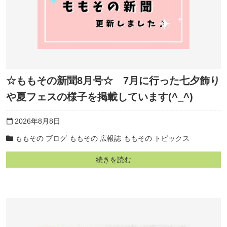
☆ももその新聞8月号☆ 7月に行った七夕飾り
や夏フェスの様子を掲載しています(^_^)
2026年8月8日
calendar_today
ももその ブログ
ももその 広報誌
ももその トピックス
続きを読む