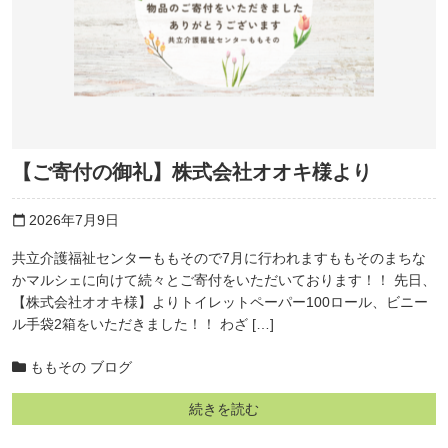
【ご寄付の御礼】株式会社オオキ様より
2026年7月9日
calendar_today
共立介護福祉センターももそので7月に行われますももそのまちな
かマルシェに向けて続々とご寄付をいただいております！！ 先日、
【株式会社オオキ様】よりトイレットペーパー100ロール、ビニー
ル手袋2箱をいただきました！！ わざ […]
ももその ブログ
続きを読む