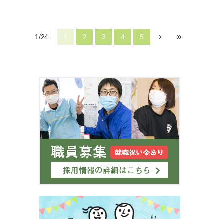
›
»
1/24
1
2
3
4
5