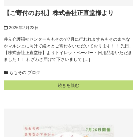
【ご寄付のお礼】株式会社正直堂様より
2026年7月23日
calendar_today
共立介護福祉センターももそので7月に行われますももそのまちな
かマルシェに向けて続々とご寄付をいただいております！！ 先日、
【株式会社正直堂様】よりトイレットペーパー・日用品をいただき
ました！！ わざわざ届けて下さいまして […]
ももその ブログ
続きを読む