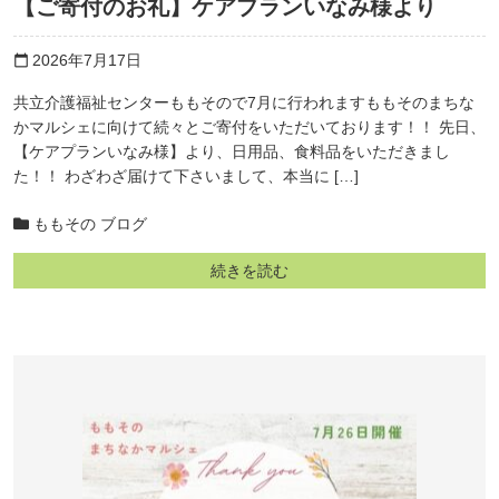
【ご寄付のお礼】ケアプランいなみ様より
2026年7月17日
calendar_today
共立介護福祉センターももそので7月に行われますももそのまちな
かマルシェに向けて続々とご寄付をいただいております！！ 先日、
【ケアプランいなみ様】より、日用品、食料品をいただきまし
た！！ わざわざ届けて下さいまして、本当に […]
ももその ブログ
続きを読む