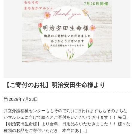
【ご寄付のお礼】明治安田生命様より
2026年7月23日
calendar_today
共立介護福祉センターももそので7月に行われますももそのまちな
かマルシェに向けて続々とご寄付をいただいております！！ 先日、
【明治安田生命様】より食料、日用品をいただきました！！ 様々な
種類のお品をご寄付いただき、本当にあ […]