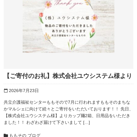
【ご寄付のお礼】株式会社ユウシステム様より
2026年7月23日
calendar_today
共立介護福祉センターももそので7月に行われますももそのまちな
かマルシェに向けて続々とご寄付をいただいております！！ 先日、
【株式会社ユウシステム様】よりカップ麺2箱、日用品をいただき
ました！！ わざわざ届けて下さいまして […]
ももその ブログ