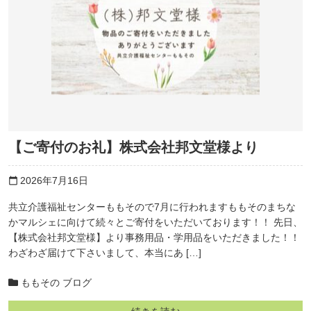
【ご寄付のお礼】株式会社邦文堂様より
2026年7月16日
calendar_today
共立介護福祉センターももそので7月に行われますももそのまちな
かマルシェに向けて続々とご寄付をいただいております！！ 先日、
【株式会社邦文堂様】より事務用品・学用品をいただきました！！
わざわざ届けて下さいまして、本当にあ […]
ももその ブログ