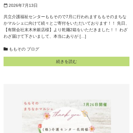
2026年7月13日
calendar_today
共立介護福祉センターももそので7月に行われますももそのまちな
かマルシェに向けて続々とご寄付をいただいております！！ 先日、
【有限会社末木米穀店様】より乾麺2箱をいただきました！！ わざ
わざ届けて下さいまして、本当にありが […]
ももその ブログ
続きを読む