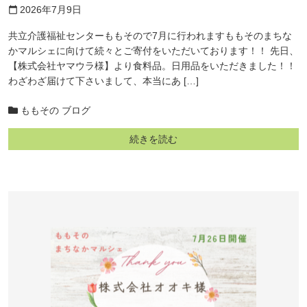
2026年7月9日
calendar_today
共立介護福祉センターももそので7月に行われますももそのまちな
かマルシェに向けて続々とご寄付をいただいております！！ 先日、
【株式会社ヤマウラ様】より食料品。日用品をいただきました！！
わざわざ届けて下さいまして、本当にあ […]
ももその ブログ
続きを読む