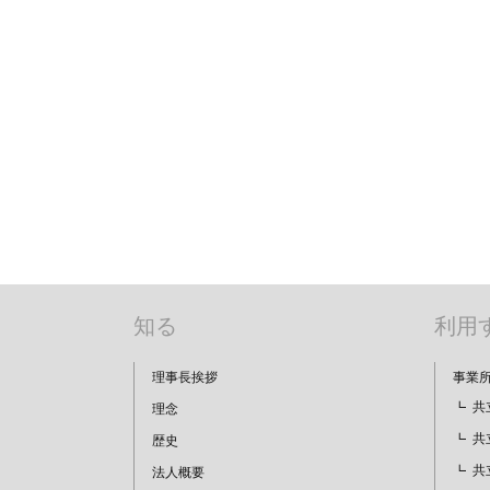
知る
利用
理事長挨拶
事業
共
理念
共
歴史
共
法人概要