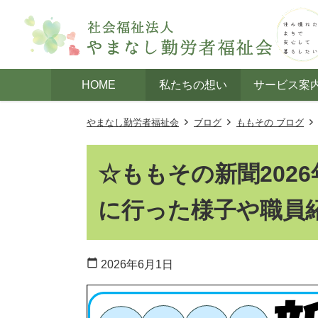
HOME
私たちの想い
サービス案
やまなし勤労者福祉会
ブログ
ももその ブログ
☆ももその新聞202
に行った様子や職員
calendar_today
2026年6月1日