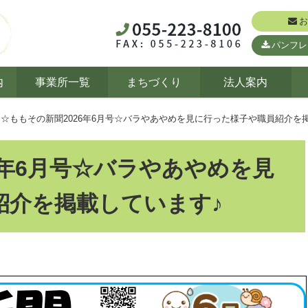
お
パンフレ
内
事業所一覧
まちづくり
法人案内
☆ももその新聞2026年6月号☆バラやあやめを見に行った様子や職員紹介を
6年6月号☆バラやあやめを見
紹介を掲載しています♪