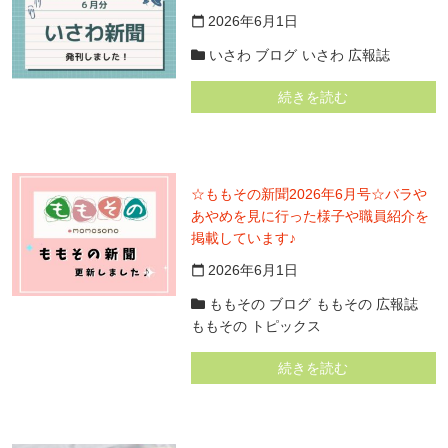
2026年6月1日
calendar_today
いさわ ブログ
いさわ 広報誌
続きを読む
☆ももその新聞2026年6月号☆バラや
あやめを見に行った様子や職員紹介を
掲載しています♪
2026年6月1日
calendar_today
ももその ブログ
ももその 広報誌
ももその トピックス
続きを読む