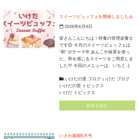
スイーツビュッフェを開催しました🥮
2026年6月4日
calendar_today
皆さんこんにちは！特養の管理栄養士
です😊 今月のスイーツビュッフェは
“和” がテーマ🌸 あんこや抹茶を使っ
た、和を感じるスイーツをご用意しま
した💛 今回のメニューは、いち […]
いけだの里 ブログ
いけだ ブログ
いけだの里 トピックス
いけだ トピックス
続きを読む
いさわ新聞6月号