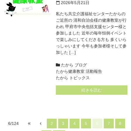
2026年5月21日
calendar_today
私たち共立介護福祉センターたからの
ご近所の 清和自治会様の健康教室が行
われ 甲府市中央包括支援センター様と
参加しました 近年の毎年恒例イベント
で楽しみにしてくださる方も 多くいら
っしゃいます 今年も参加者様そして参
加した […]
たから ブログ
たから健康教室 活動報告
たから トピックス
続きを読む
«
‹
6/124
2
3
4
5
6
7
8