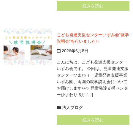
続きを読む
こども発達支援センターいずみ会“就学
説明会”を行いました✨
2026年6月8日
calendar_today
こんにちは。こども発達支援センター
いずみ会です。 今回は、児童発達支援
センターひまわり・児童発達支援事業
いずみ園、両園の就学説明会について
お届けします👀✨ 児童発達支援センタ
ーひまわり 5月 […]
法人ブログ
続きを読む