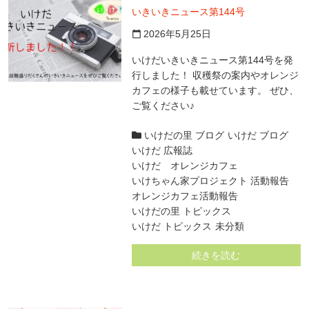
いきいきニュース第144号
2026年5月25日
calendar_today
いけだいきいきニュース第144号を発
行しました！ 収穫祭の案内やオレンジ
カフェの様子も載せています。 ぜひ、
ご覧ください♪
いけだの里 ブログ
いけだ ブログ
いけだ 広報誌
いけだ オレンジカフェ
いけちゃん家プロジェクト 活動報告
オレンジカフェ活動報告
いけだの里 トピックス
いけだ トピックス
未分類
続きを読む