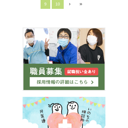
›
»
9
10