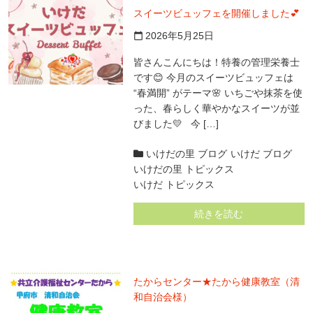
スイーツビュッフェを開催しました💕
2026年5月25日
calendar_today
皆さんこんにちは！特養の管理栄養士
です😊 今月のスイーツビュッフェは
“春満開” がテーマ🌸 いちごや抹茶を使
った、春らしく華やかなスイーツが並
びました💛 今 […]
いけだの里 ブログ
いけだ ブログ
いけだの里 トピックス
いけだ トピックス
続きを読む
たからセンター★たから健康教室（清
和自治会様）