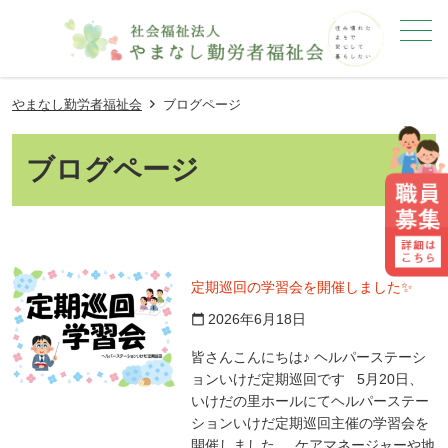
メニュー
やまなし勤労者福祉会
ブログページ
ブログページ
定期巡回の学習会を開催しました✨
2026年6月18日
calendar_today
皆さんこんにちは♪ ヘルパーステーシ
ョンいけだ定期巡回です 5月20日、
いけだの里ホールにてヘルパーステー
ションいけだ定期巡回主催の学習会を
開催しました ケアマネージャーや地