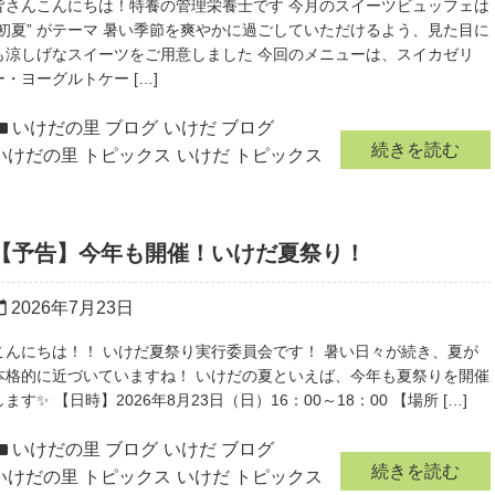
皆さんこんにちは！特養の管理栄養士です 今月のスイーツビュッフェは
“初夏” がテーマ 暑い季節を爽やかに過ごしていただけるよう、見た目に
も涼しげなスイーツをご用意しました 今回のメニューは、スイカゼリ
ー・ヨーグルトケー […]
いけだの里 ブログ
いけだ ブログ
続きを読む
いけだの里 トピックス
いけだ トピックス
【予告】今年も開催！いけだ夏祭り！
2026年7月23日
r_today
こんにちは！！ いけだ夏祭り実行委員会です！ 暑い日々が続き、夏が
本格的に近づいていますね！ いけだの夏といえば、今年も夏祭りを開催
します✨ 【日時】2026年8月23日（日）16：00～18：00 【場所 […]
いけだの里 ブログ
いけだ ブログ
続きを読む
いけだの里 トピックス
いけだ トピックス