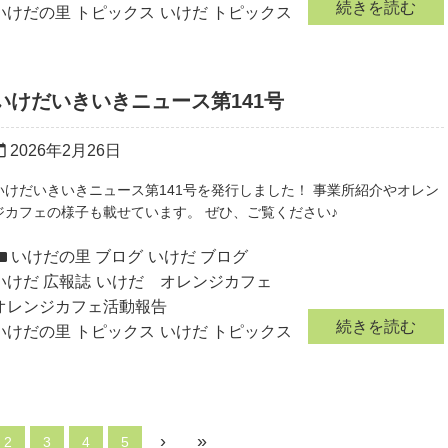
続きを読む
いけだの里 トピックス
いけだ トピックス
いけだいきいきニュース第141号
2026年2月26日
r_today
いけだいきいきニュース第141号を発行しました！ 事業所紹介やオレン
ジカフェの様子も載せています。 ぜひ、ご覧ください♪
いけだの里 ブログ
いけだ ブログ
いけだ 広報誌
いけだ オレンジカフェ
オレンジカフェ活動報告
続きを読む
いけだの里 トピックス
いけだ トピックス
›
»
2
3
4
5