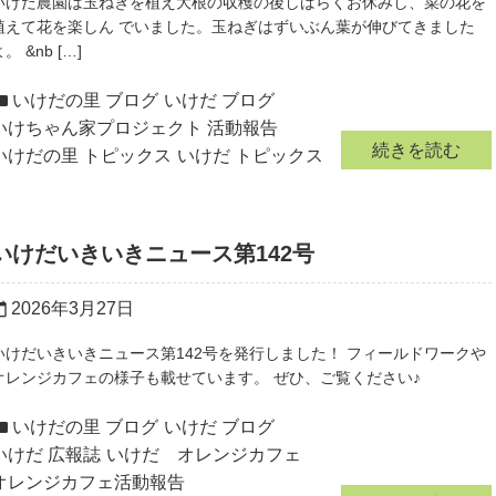
いけだ農園は玉ねぎを植え大根の収穫の後しばらくお休みし、菜の花を
植えて花を楽しん でいました。玉ねぎはずいぶん葉が伸びてきました
。 &nb […]
いけだの里 ブログ
いけだ ブログ
いけちゃん家プロジェクト 活動報告
続きを読む
いけだの里 トピックス
いけだ トピックス
いけだいきいきニュース第142号
2026年3月27日
r_today
いけだいきいきニュース第142号を発行しました！ フィールドワークや
オレンジカフェの様子も載せています。 ぜひ、ご覧ください♪
いけだの里 ブログ
いけだ ブログ
いけだ 広報誌
いけだ オレンジカフェ
オレンジカフェ活動報告