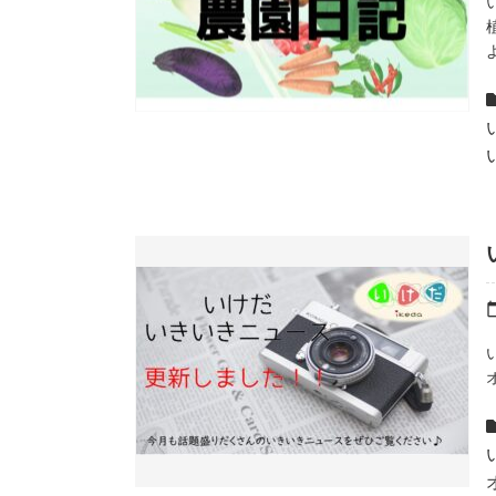
よ
calenda