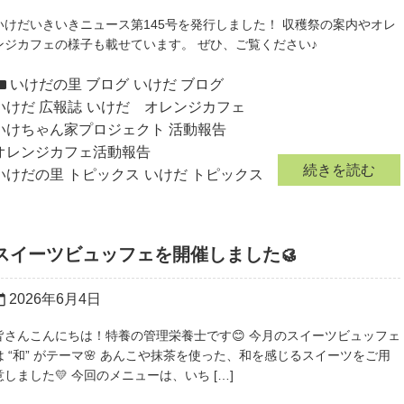
いけだいきいきニュース第145号を発行しました！ 収穫祭の案内やオレ
ンジカフェの様子も載せています。 ぜひ、ご覧ください♪
いけだの里 ブログ
いけだ ブログ
いけだ 広報誌
いけだ オレンジカフェ
いけちゃん家プロジェクト 活動報告
オレンジカフェ活動報告
続きを読む
いけだの里 トピックス
いけだ トピックス
スイーツビュッフェを開催しました🥮
2026年6月4日
r_today
皆さんこんにちは！特養の管理栄養士です😊 今月のスイーツビュッフェ
は “和” がテーマ🌸 あんこや抹茶を使った、和を感じるスイーツをご用
意しました💛 今回のメニューは、いち […]