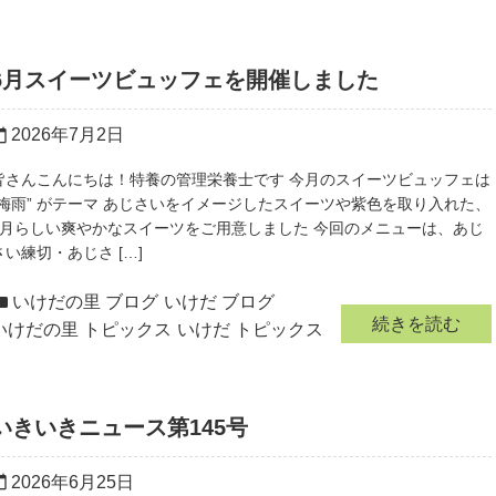
6月スイーツビュッフェを開催しました
2026年7月2日
r_today
皆さんこんにちは！特養の管理栄養士です 今月のスイーツビュッフェは
“梅雨” がテーマ あじさいをイメージしたスイーツや紫色を取り入れた、
6月らしい爽やかなスイーツをご用意しました 今回のメニューは、あじ
さい練切・あじさ […]
いけだの里 ブログ
いけだ ブログ
続きを読む
いけだの里 トピックス
いけだ トピックス
いきいきニュース第145号
2026年6月25日
r_today