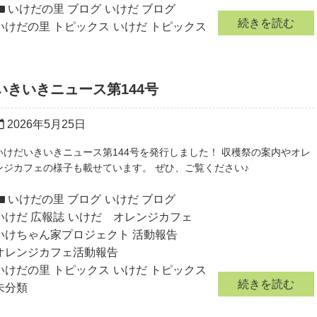
いけだの里 ブログ
いけだ ブログ
続きを読む
いけだの里 トピックス
いけだ トピックス
いきいきニュース第144号
2026年5月25日
r_today
いけだいきいきニュース第144号を発行しました！ 収穫祭の案内やオレ
ンジカフェの様子も載せています。 ぜひ、ご覧ください♪
いけだの里 ブログ
いけだ ブログ
いけだ 広報誌
いけだ オレンジカフェ
いけちゃん家プロジェクト 活動報告
オレンジカフェ活動報告
いけだの里 トピックス
いけだ トピックス
続きを読む
未分類