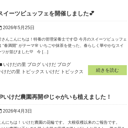
スイーツビュッフェを開催しました💕
2026年5月25日
r_today
皆さんこんにちは！特養の管理栄養士です😊 今月のスイーツビュッフェ
は “春満開” がテーマ🌸 いちごや抹茶を使った、春らしく華やかなスイ
ーツが並びました💛 今 […]
いけだの里 ブログ
いけだ ブログ
続きを読む
いけだの里 トピックス
いけだ トピックス
🥔いけだ農園再開🥔じゃがいも植えました！
2026年4月3日
r_today
こんにちは！ いけだ農園の花輪です。 大根収穫以来のご報告です。