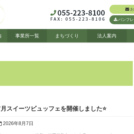
お
パンフレ
内
事業所一覧
まちづくり
法人案内
7月スイーツビュッフェを開催しました⭐
2026年8月7日
r_today