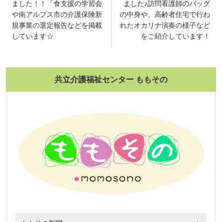
稿
ました！！「食支援の学習会
ました♪訪問看護師のバッグ
や南アルプス市の介護保険新
の中身や、高齢者住宅で行わ
ナ
規事業の選定報告などを掲載
れたオカリナ演奏の様子など
ビ
しています☆
をご紹介しています！
ゲ
ー
共立介護福祉センター ももその
シ
ョ
ン