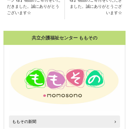
ーク 様】物品のご寄付をいた
様】物品のご寄付をいただき
ナ
だきました。誠にありがとう
ました。誠にありがとうござ
ビ
ございます☆
います☆
ゲ
ー
共立介護福祉センター ももその
シ
ョ
ン
ももその新聞