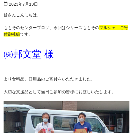
calendar_today
2023年7月13日
皆さんこんにちは。
ももそのセンターブログ、今回はシリーズももその
マルシェ ご寄
付御礼編
です。
㈱邦文堂 様
より食料品、日用品のご寄付をいただきました。
大切な支援品として当日ご参加の皆様にお渡しいたします。