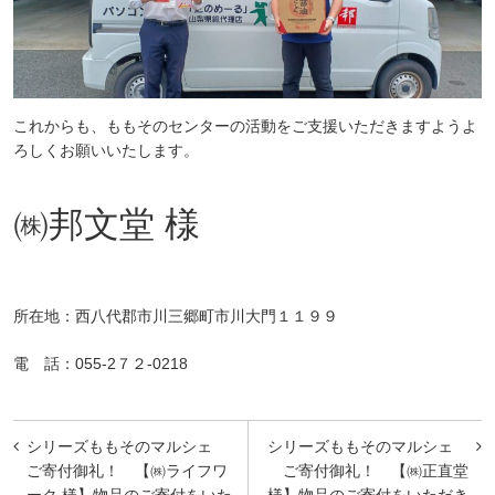
これからも、ももそのセンターの活動をご支援いただきますようよ
ろしくお願いいたします。
㈱邦文堂 様
所在地：西八代郡市川三郷町市川大門１１９９
電 話：055-2７２-0218
投
シリーズももそのマルシェ
シリーズももそのマルシェ
稿
ご寄付御礼！ 【㈱ライフワ
ご寄付御礼！ 【㈱正直堂