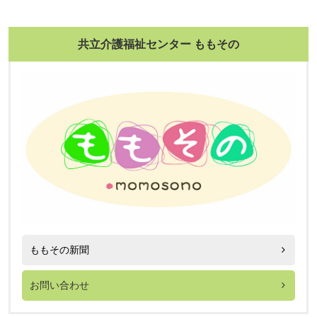
ナ
ビ
共立介護福祉センター ももその
ゲ
ー
シ
ョ
ン
ももその新聞
お問い合わせ