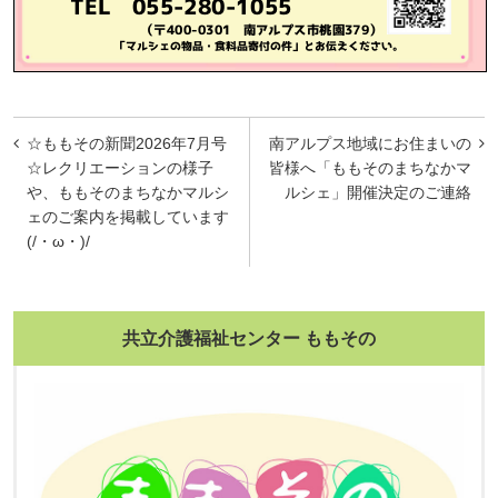
投
☆ももその新聞2026年7月号
南アルプス地域にお住まいの
稿
☆レクリエーションの様子
皆様へ「ももそのまちなかマ
や、ももそのまちなかマルシ
ルシェ」開催決定のご連絡
ナ
ェのご案内を掲載しています
ビ
(/・ω・)/
ゲ
ー
共立介護福祉センター ももその
シ
ョ
ン