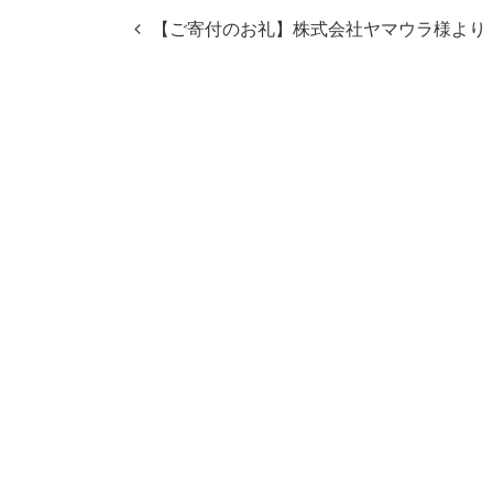
投
【ご寄付のお礼】株式会社ヤマウラ様より
稿
ナ
ビ
ゲ
ー
シ
ョ
ン