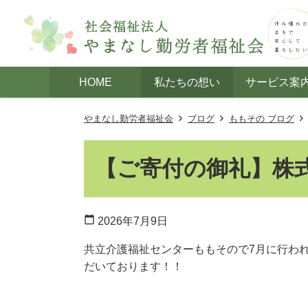
HOME
私たちの想い
サービス案
やまなし勤労者福祉会
ブログ
ももその ブログ
【ご寄付の御礼】株
calendar_today
2026年7月9日
共立介護福祉センターももそので7月に行わ
だいております！！