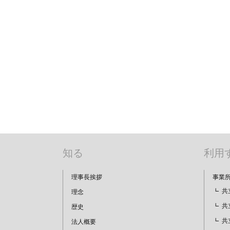
知る
利用
理事長挨拶
事業
共
理念
共
歴史
共
法人概要