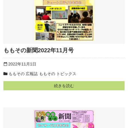
ももその新聞2022年11月号
2022年11月1日
calendar_today
ももその 広報誌
ももその トピックス
続きを読む