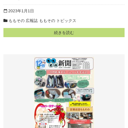
2023年1月1日
calendar_today
ももその 広報誌
ももその トピックス
続きを読む