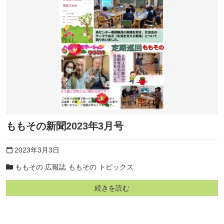
ももその新聞2023年3月号
2023年3月3日
calendar_today
ももその 広報誌
ももその トピックス
続きを読む