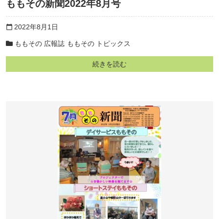
ももその新聞2022年8月号
2022年8月1日
calendar_today
ももその 広報誌
ももその トピックス
続きを読む