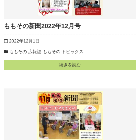
ももその新聞2022年12月号
2022年12月1日
calendar_today
ももその 広報誌
ももその トピックス
続きを読む