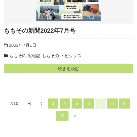
ももその新聞2022年7月号
2022年7月1日
calendar_today
ももその 広報誌
ももその トピックス
続きを読む
«
‹
7/10
3
4
5
6
7
8
9
›
10