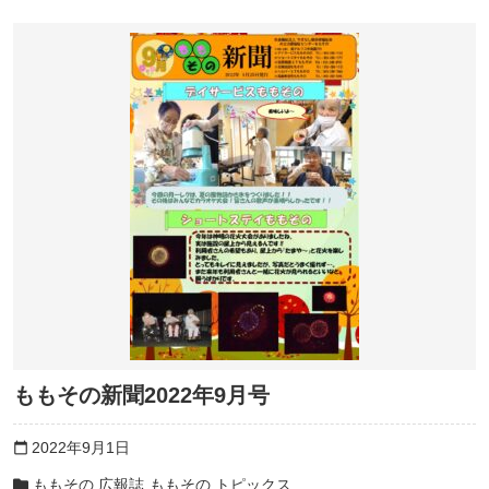
ももその新聞2022年9月号
2022年9月1日
calendar_today
ももその 広報誌
ももその トピックス