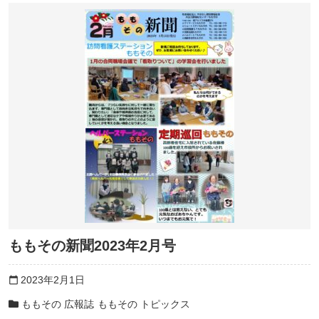
ももその新聞2023年2月号
2023年2月1日
calendar_today
ももその 広報誌
ももその トピックス