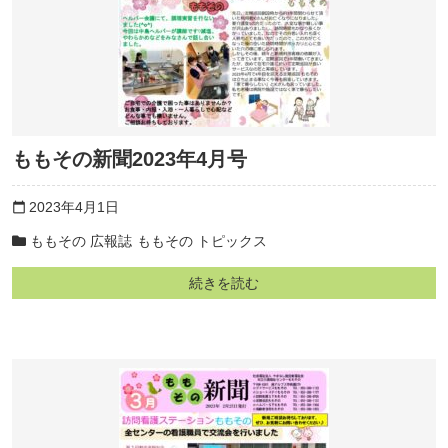
ももその新聞2023年4月号
2023年4月1日
calendar_today
ももその 広報誌
ももその トピックス
続きを読む