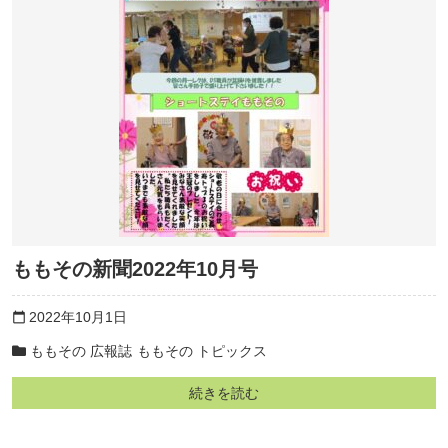
ももその新聞2022年10月号
2022年10月1日
calendar_today
ももその 広報誌
ももその トピックス
続きを読む