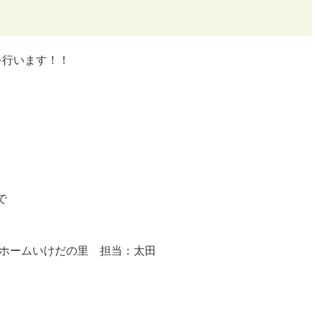
を行います！！
で
護老人ホームいけだの里 担当：太田