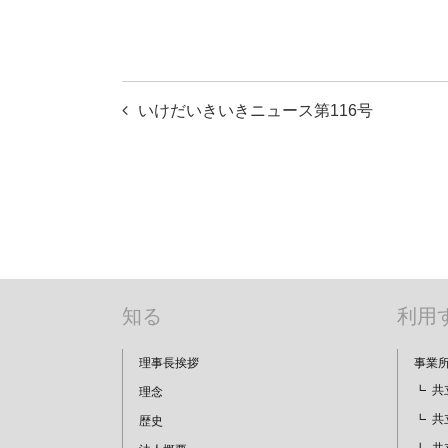
投
いけだいきいきニュース第116号
稿
ナ
ビ
ゲ
ー
知る
利用
シ
ョ
理事長挨拶
事業
共
理念
ン
共
歴史
共