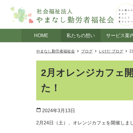
HOME
私たちの想い
サービス案
やまなし勤労者福祉会
ブログ
いけだ ブログ
2月オレンジカフェ
た！
calendar_today
2024年3月13日
2月24日（土）、オレンジカフェを開催しま