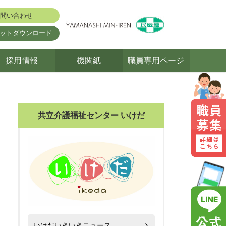
問い合わせ
ットダウンロード
採用情報
機関紙
職員専用ページ
共立介護福祉センター いけだ
いけだいきいきニュース