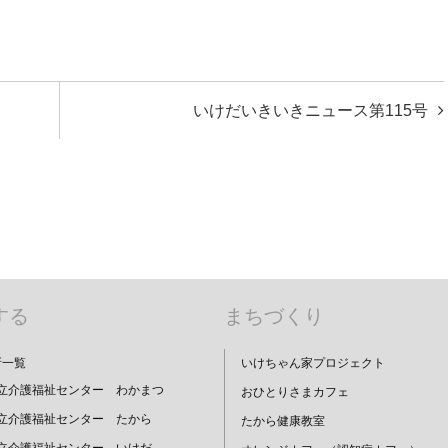
いけだいきいきニュース第115号
する
まちづくり
所一覧
いけちゃん家プロジェクト
立介護福祉センター わかまつ
おひとりさまカフェ
立介護福祉センター たから
たから健康教室
立介護福祉センター いけだ