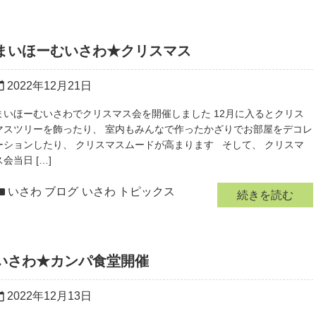
まいほーむいさわ★クリスマス
2022年12月21日
r_today
まいほーむいさわでクリスマス会を開催しました 12月に入るとクリス
マスツリーを飾ったり、 室内もみんなで作ったかざりでお部屋をデコレ
ーションしたり、 クリスマスムードが高まります そして、 クリスマ
ス会当日 […]
いさわ ブログ
いさわ トピックス
続きを読む
いさわ★カンパ食堂開催
2022年12月13日
r_today