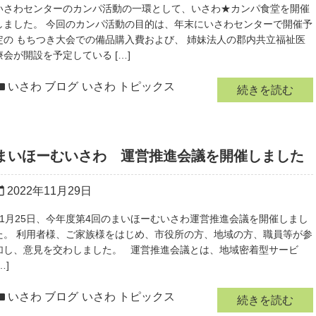
いさわセンターのカンパ活動の一環として、いさわ★カンパ食堂を開催
しました。 今回のカンパ活動の目的は、年末にいさわセンターで開催予
定の もちつき大会での備品購入費および、 姉妹法人の郡内共立福祉医
療会が開設を予定している […]
いさわ ブログ
いさわ トピックス
続きを読む
まいほーむいさわ 運営推進会議を開催しました
2022年11月29日
r_today
11月25日、今年度第4回のまいほーむいさわ運営推進会議を開催しまし
た。 利用者様、ご家族様をはじめ、市役所の方、地域の方、職員等が参
加し、意見を交わしました。 運営推進会議とは、地域密着型サービ
…]
いさわ ブログ
いさわ トピックス
続きを読む