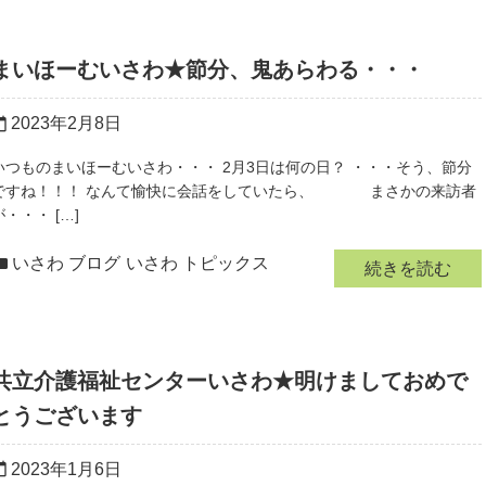
まいほーむいさわ★節分、鬼あらわる・・・
2023年2月8日
r_today
いつものまいほーむいさわ・・・ 2月3日は何の日？ ・・・そう、節分
ですね！！！ なんて愉快に会話をしていたら、 まさかの来訪者
が・・・ […]
いさわ ブログ
いさわ トピックス
続きを読む
共立介護福祉センターいさわ★明けましておめで
とうございます
2023年1月6日
r_today