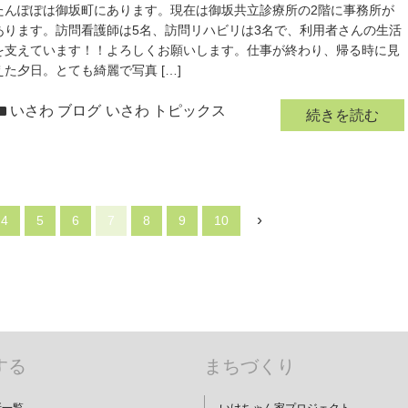
たんぽぽは御坂町にあります。現在は御坂共立診療所の2階に事務所が
あります。訪問看護師は5名、訪問リハビリは3名で、利用者さんの生活
を支えています！！よろしくお願いします。仕事が終わり、帰る時に見
えた夕日。とても綺麗で写真 […]
いさわ ブログ
いさわ トピックス
続きを読む
›
4
5
6
7
8
9
10
する
まちづくり