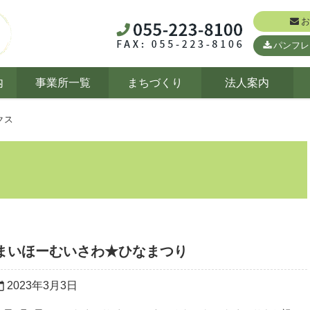
お
パンフレ
内
事業所一覧
まちづくり
法人案内
クス
まいほーむいさわ★ひなまつり
2023年3月3日
r_today