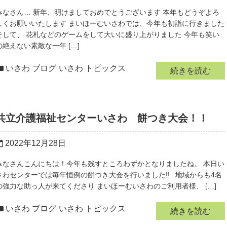
みなさん… 新年、明けましておめでとうございます 本年もどうぞよろ
しくお願いいたします まいほーむいさわでは、今年も初詣に行きました
そして、 花札などのゲームをして大いに盛り上がりました 今年も笑い
の絶えない素敵な一年 […]
いさわ ブログ
いさわ トピックス
続きを読む
共立介護福祉センターいさわ 餅つき大会！！
2022年12月28日
r_today
みなさんこんにちは！今年も残すところわずかとなりましたね。 本日い
さわセンターでは毎年恒例の餅つき大会を行いました‼ 地域からも4名
の強力な助っ人が来てくださり まいほーむいさわのご利用者様、 […]
いさわ ブログ
いさわ トピックス
続きを読む