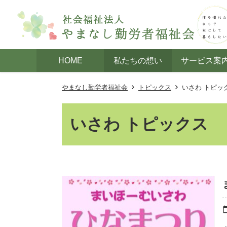
HOME
私たちの想い
サービス案
やまなし勤労者福祉会
トピックス
いさわ トピッ
いさわ トピックス
calenda