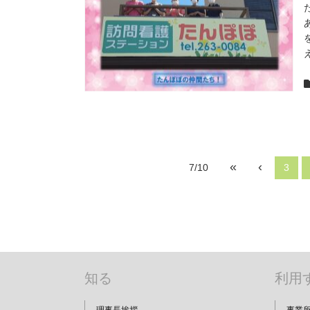
«
‹
7/10
3
知る
利用