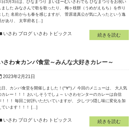
本日3月3日は、ひなまつり まいほーむいさわでも ひなまつりをお祝い
しました みなさんで歌を歌ったり、 梅ヶ枝餅（うめがえもち）を作り
ました 名前からも春を感じますが、 菅原道真公が気に入ったという逸
話があり、 太宰府名 […]
いさわ ブログ
いさわ トピックス
続きを読む
いさわ★カンパ食堂～みんな大好きカレー～
2023年2月21日
r_today
先日、カンパ食堂を開催しました！(^∀^)ノ 今回のメニューは、 大人気
のカレー！！！ おいしそうでしょ～ いさわセンターのカレーは自信
作！！！ 毎回ご好評いただいていますが、 少しづつ隠し味に変化を加
えています！！！ […]
いさわ ブログ
いさわ トピックス
続きを読む