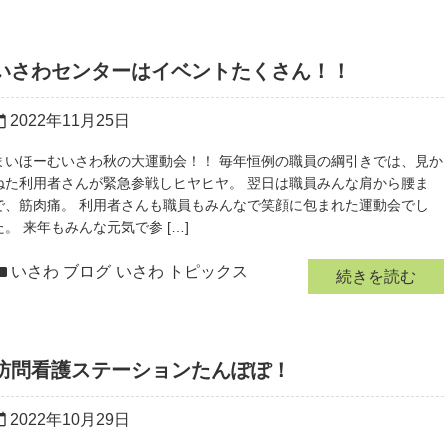
いさわセンターはイベントたくさん！！
2022年11月25日
r_today
まいほーむいさわ秋の大運動会！！ 毎年恒例の職員の綱引きでは、見か
ねた利用者さんが緊急参戦しヒヤヒヤ。 翌日は職員みんな肩から腰ま
で、筋肉痛。 利用者さんも職員もみんなで笑顔に包まれた運動会でし
た。 来年もみんな元気で参 […]
いさわ ブログ
いさわ トピックス
続きを読む
訪問看護ステーションたんぽぽ！
2022年10月29日
r_today