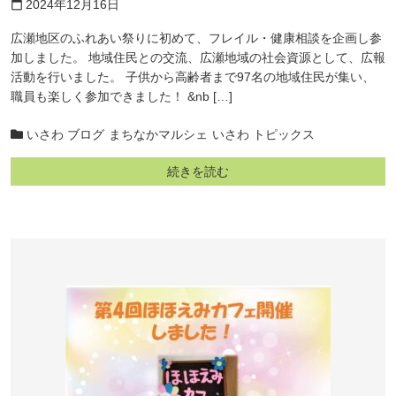
2024年12月16日
calendar_today
広瀬地区のふれあい祭りに初めて、フレイル・健康相談を企画し参
加しました。 地域住民との交流、広瀬地域の社会資源として、広報
活動を行いました。 子供から高齢者まで97名の地域住民が集い、
職員も楽しく参加できました！ &nb […]
いさわ ブログ
まちなかマルシェ
いさわ トピックス
続きを読む