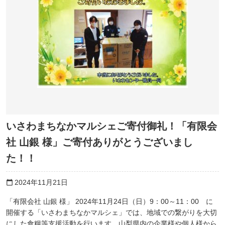
いさわまちなかマルシェご寄付御礼！「有限会
社 山銀 様」ご寄付ありがとうございまし
た！！
2024年11月21日
calendar_today
「有限会社 山銀 様」 2024年11月24日（日）9：00～11：00 に
開催する「いさわまちなかマルシェ」では、地域での繋がりを大切
にした食糧等支援活動を行います。山梨県内の企業様や個人様から