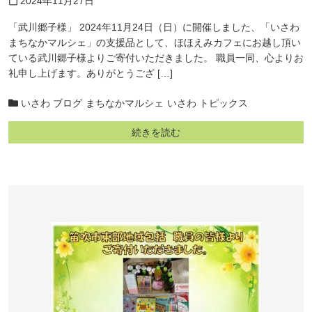
2024年11月27日
calendar_today
「武川郷子様」 2024年11月24日（日）に開催しました、「いさわ
まちなかマルシェ」の支援品として、ほほえみカフェにお越し頂い
ている武川郷子様よりご寄付いただきました。 職員一同、心よりお
礼申し上げます。ありがとうござ […]
いさわ ブログ
まちなかマルシェ
いさわ トピックス
続きを読む