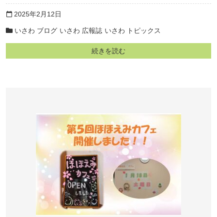
2025年2月12日
calendar_today
いさわ ブログ
いさわ 広報誌
いさわ トピックス
続きを読む