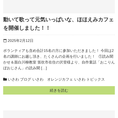
動いて歌って元気いっぱいな、ほほえみカフェ
を開催しました！！
2025年2月12日
calendar_today
ボランティアも含め合計15名の方に参加いただきました！ 今回は2
名の講師にお越し頂き、たくさんの企画を行いました！ ①読み聞
かせ＆面白川柳教室 笛吹市在住の沢登様より、自作童話「おこりん
ぼおじさん」の読み聞 […]
いさわ ブログ
いさわ オレンジカフェ
いさわ トピックス
続きを読む