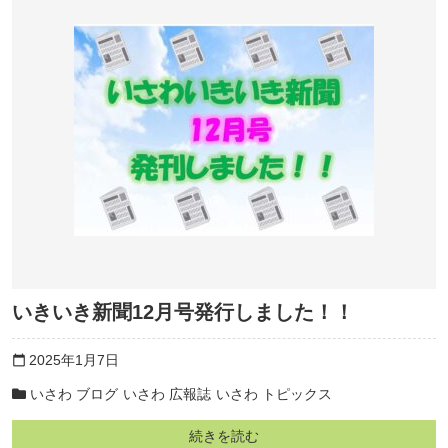
いきいき新聞12月号発行しました！！
2025年1月7日
calendar_today
いさわ ブログ
いさわ 広報誌
いさわ トピックス
続きを読む