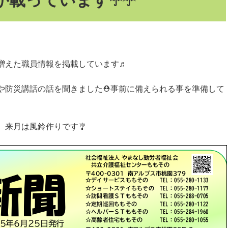
載っています☂️☂️
増えた職員情報を掲載しています♬
や防災講話の話を聞きました⛑️事前に備えられる事を準備して
 来月は風鈴作りです🎐