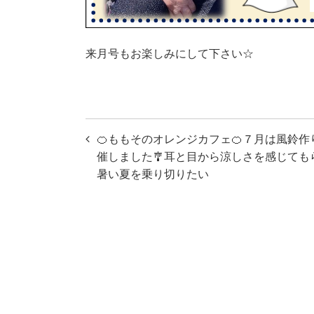
来月号もお楽しみにして下さい☆
投
🍊ももそのオレンジカフェ🍊７月は風鈴作
稿
催しました🎐耳と目から涼しさを感じても
暑い夏を乗り切りたい
ナ
ビ
ゲ
ー
シ