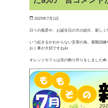
ための一言コメントが
calendar_today
2025年7月1日
日々の風景や、お誕生日の方の紹介、新しく
いつ起きるかわからない災害の為、避難訓練
おく事が大切ですね👍️
オレンジカフェは笹の飾り作りをしました🎋