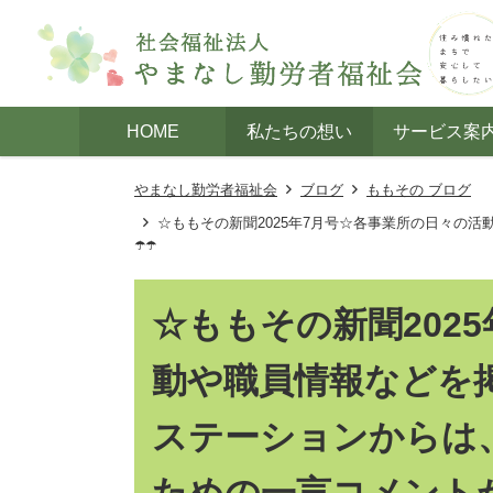
HOME
私たちの想い
サービス案
やまなし勤労者福祉会
ブログ
ももその ブログ
☆ももその新聞2025年7月号☆各事業所の日々の
☂️☂️
☆ももその新聞202
動や職員情報などを掲
ステーションからは