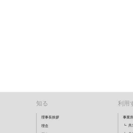
ョ
ン
知る
利用
理事長挨拶
事業
共
理念