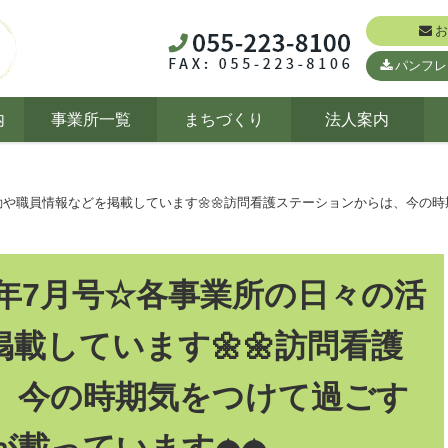
お
パンフレ
内
事業所一覧
まちづくり
法人案内
活動や職員情報などを掲載しています🌼🌼訪問看護ステーションからは、今
5年7月号☆各事業所の日々の活
載しています🌼🌼訪問看護
、今の時期気をつけて過ごす