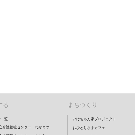
する
まちづくり
所一覧
いけちゃん家プロジェクト
立介護福祉センター わかまつ
おひとりさまカフェ