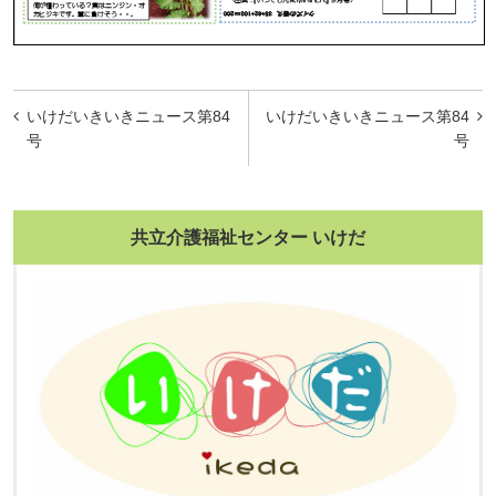
投
いけだいきいきニュース第84
いけだいきいきニュース第84
稿
号
号
ナ
ビ
共立介護福祉センター いけだ
ゲ
ー
シ
ョ
ン