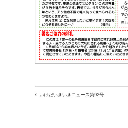
投
いけだいきいきニュース第92号
稿
ナ
ビ