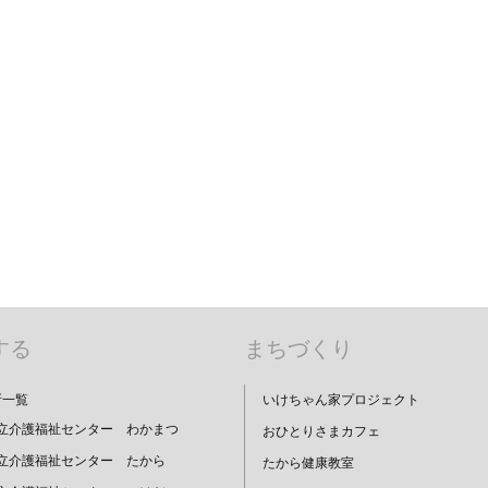
する
まちづくり
所一覧
いけちゃん家プロジェクト
立介護福祉センター わかまつ
おひとりさまカフェ
立介護福祉センター たから
たから健康教室