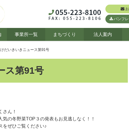
お
パンフレ
内
事業所一覧
まちづくり
法人案内
いけだいきいきニュース第91号
ス第91号
くさん！
人気の冬野菜TOP３の発表もお見逃しなく！！
スをぜひご覧ください♪