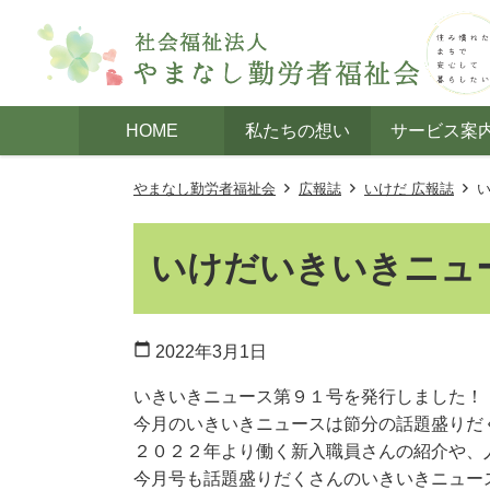
HOME
私たちの想い
サービス案
やまなし勤労者福祉会
広報誌
いけだ 広報誌
いけだいきいきニュー
calendar_today
2022年3月1日
いきいきニュース第９１号を発行しました！
今月のいきいきニュースは節分の話題盛りだ
２０２２年より働く新入職員さんの紹介や、
今月号も話題盛りだくさんのいきいきニュー