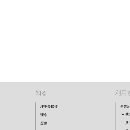
知る
利用
理事長挨拶
事業
共
理念
共
歴史