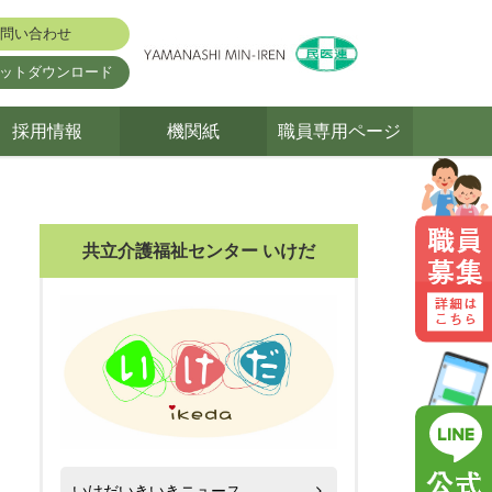
問い合わせ
ットダウンロード
採用情報
機関紙
職員専用ページ
共立介護福祉センター いけだ
いけだいきいきニュース