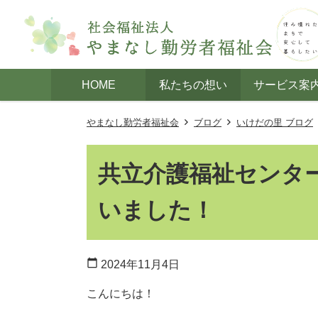
HOME
私たちの想い
サービス案
やまなし勤労者福祉会
ブログ
いけだの里 ブログ
共立介護福祉センタ
いました！
calendar_today
2024年11月4日
こんにちは！