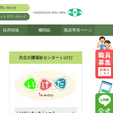
問い合わせ
ットダウンロード
採用情報
機関紙
職員専用ページ
共立介護福祉センター いけだ
いけだいきいきニュース